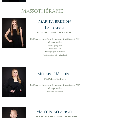
Massothérapie
Marika Brisson
Lafrance
Gérante - Massothérapeute
Diplômée de l'Académie de Massage Scientifique en 2009
Massage suédois
Massage sportif
Kinésithérapie
Thérapie par ventouses
Femmes enceintes et enfants
Mélanie Molino
Massothérapeute
Diplômée de l'Académie de Massage Scientifique en 2015
Massage suédois
Femmes enceintes
Martin Bélanger
Orthothérapeute - Massothérapeute