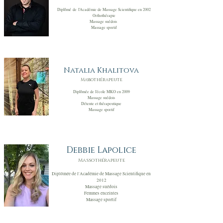
Diplômé de l'Académie de Massage Scientifique en 2002
Orthothérapie
Massage suédois
Massage sportif
Natalia Khalitova
Massothérapeute
Diplômée de l'école MKO en 2009
Massage suédois
Détente et thérapeutiq
ue
Massage sportif
Debbie Lapolice
Massothérapeute
Diplômée de l'Académie de Massage Scientifique en
2012
Massage sué
dois
Femmes enceintes
Massage sportif