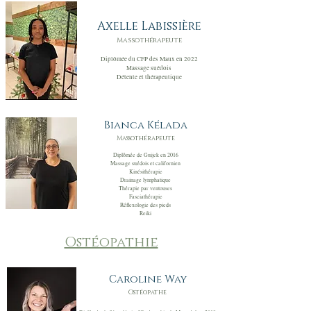
Axelle Labissière
Massothérapeute
Diplômée du CFP des Maux en
202
2
Massage suédois
Détente et thérapeutique
Bianca Kélada
Massothérapeute
Diplômée de Guijek en 2016
Massage suédois et californien
Kinésithérapie
Drainage lymphatique
Thérapie par ventouses
Fasciathérapie
Réflexologie des pieds
Reiki
Ostéopathie
Caroline Way
Ostéopathe